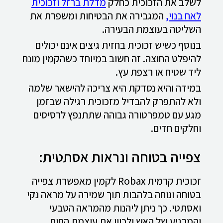
לשלב את הזכוכית כחלק
מדלת ברזל וזכוכית
לאח בנוי,
המגבירה את הבטיחות ומשפרת את
השליטה בעוצמת הבעירה.
בנוסף כשיש זכוכית בחזית גיצים אינם יכולים
להיפלט החוצה. זה חשוב במיוחד כשהקמין מונח
ליד שטיח או רצפת עץ.
במידה והיא נסדקת היא צריכה להישאר שלמה
ולא להתפרק להבדיל מזכוכית רגילה שבזמן
מגע עם טמפרטורה גבוהה שתתנפץ לרסיסים
וחלקים חדים.
צפייה בטוחה ונראות אסתטית:
זכוכית קרמית Robax לקמין מאפשרת צפייה
בטוחה ונוחה בלהבות תוך שמירה על מראה נקי
ואסתטי. כך ניתן ליהנות מהמראה הטבעי
והמרגיע של האש ולכוון את עוצמת החום