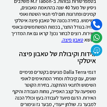
בטמפרטורות גבוהות. ב-M.r Tabon משלבים
ניסיון של מעל 40 שנה בהתאמת טאבונים,
קמינים ופתרונות חום לפי תנאי השטח ואופי
השימוש. בחירה נכונה של טאבון פיצה איטלקי
תלויה בגודל החצר, בכמות המשתמשים ובאופי
האירוח. רוצים לבחור נכון? קראו גם את המדריך
בנושא
טאבון פיצה.
מידות וקיבולת של טאבון פיצה
איטלקי
דגמי Dalla Terra מגיעים בקטרים פנימיים
שונים, עם קיבולת ומחיר המתאימים לאופי
השימוש ולתנאי ההתקנה. בחירת הקוטר
משפיעה על קצב האפייה, נוחות העבודה והיקף
האירוח. הדגם מיועד לעבודה בעץ וכולל הכנה
למבער גז. שולחן ייעודי, מבער גז וגימורים