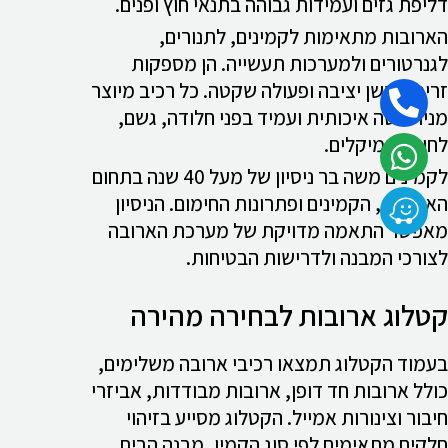
דליפת גזים ועמידות גבוהה בתנאי חוץ ופנים.
הארובות מתאימות לקמינים, לתנורים,
לגנרטורים ולמערכות תעשייה. הן מספקות
זרימת עשן יציבה ופעולה שקטה. כל רכיב מיוצר
מנירוסטה איכותית ועמיד בפני חלודה, גשם,
לחות וכימיקלים.
לקמינים משה בר ניסיון של מעל 40 שנה בתחום
הארובות, הקמינים ופתרונות החימום. הניסיון
מאפשר התאמה מדויקת של מערכת הארובה
לצורכי המבנה ולדרישות הבטיחות.
קטלוג ארובות לבחירה מהירה
בעמוד הקטלוג תמצאו רכיבי ארובה משלימים,
כולל ארובות חד דופן, ארובות מבודדות, אביזרי
חיבור וצינורות אמייל. הקטלוג מסייע בזיהוי
חלקים מתאימים לפי סוג הקמין, מבנה הבית