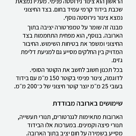
הראשון הוא צינור נירוסטה פנימי. מעליו נמצאת
שכבת בידוד קרמי עמיד בחום. בצד החיצוני
נמצא צינור נירוסטה נוסף.
מבנה זה שומר על טמפרטורה יציבה בתוך
הארובה. בנוסף, הוא מפחית התחממות בצד
החיצוני ומשפר את בטיחות השימוש. החיבור
המדויק בין החלקים מסייע גם למניעת דליפת
גזים.
בכל תכנון חשוב לחשב את הקוטר הסופי.
לדוגמה, צינור פנימי בקוטר 150 מ״מ עם בידוד
בעובי 25 מ״מ יוצר קוטר חיצוני של כ־200 מ״מ.
שימושים בארובה מבודדת
הארובות מתאימות לגנרטורים, תנורי תעשייה,
תנורי פיצה וקמינים. במערכות אלו הבידוד
מסייע בשמירה על חום יציב בתוך הארובה.