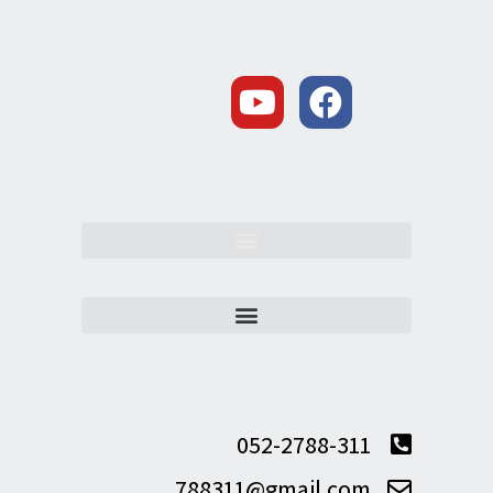
052-2788-311
788311@gmail.com