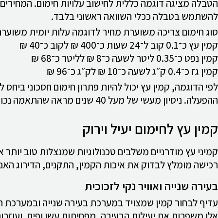
הטבלה מציגה דוגמה כללית לחישוב עלויות חימום. המחירים 
להשתמש בטבלה ככלי השוואה ראשוני בלבד.
סוג חימום צריכה משוערת מחיר לדוגמה עלות יומית משוער
קמין עץ כ־0.1 קוב ל־24 שעות כ־400 ₪ לקוב כ־40 ₪
קמין נפט כ־0.35 ליטר לשעה כ־8 ₪ לליטר כ־68 ₪
קמין גז כ־0.4 ק״ג לשעה כ־10 ₪ לק״ג כ־96 ₪
לפי הדוגמה, קמין עץ יכול להיות פתרון חימום חסכוני ביחס 
ההפעלה. ניסיון מעשי של מעל 40 שנים מראה שהתאמה נכונה של הקמין, הארובה והעץ משפיעה ישירות על נוחות החימום ועל עלות השימוש.
קמין עץ לחימום יעיל וירוק
קמיני עץ מודרניים משלבים טכנולוגיות שמנצלות טוב יותר א
רכישה מומלץ לבדוק את איכות הקמין, התקנים, הדירוג האנ
בעירה שנייה ואוויר נקי לזכוכית
עדיף לבחור קמין שמצויד במערכת בעירה שנייה ובמערכת הז
אלו משפרות את יעילות הבעירה, מפחיתות עשן ופיח, ועוזרות