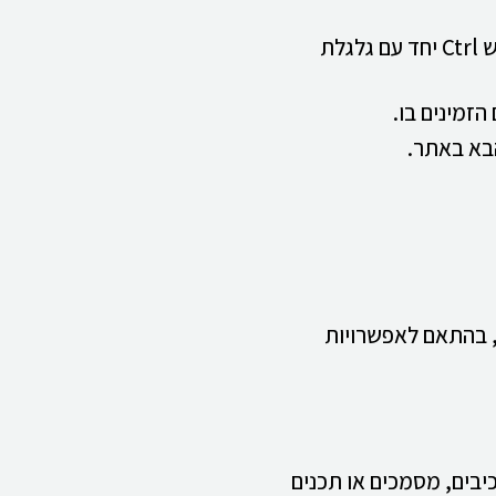
ניתן להגדיל או להקטין את תצוגת האתר באמצעות אפשרויות הדפדפן. בדרך כלל ניתן לעשות זאת על ידי לחיצה על מקש Ctrl יחד עם גלגלת
הזמינים בו.
, בהתאם לאפשרויות
כיבים, מסמכים או תכנים