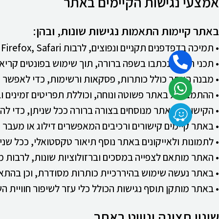
אמצעי נגישות הקיימים באתר
באתר קיימות התאמות נגישות שונות, ובהן:
• תמיכה בדפדפנים תקניים ונפוצים, לרבות Chrome, Firefox, Safari ו־Edge.
• תכני האתר נכתבו בשפה ברורה, תוך שימוש בפונטים קריאי
• מבנה האתר כולל כותרות, פסקאות ורשימות, כדי לאפשר 
• ההתמצאות באתר פשוטה ונוחה, וכוללת תפריטים זמינים וב
• הקישורים באתר מנוסחים בצורה ברורה ככל שניתן, כדי להס
• באתר קיימים קישורים ורכיבים המאפשרים דילוג או מעבר נ
• לתמונות ולאייקונים באתר נוסף תיאור טקסטואלי, ככל שנית
• האתר מותאם לצפייה במסכים וברזולוציות שונות, לרבות מ
• באתר נעשה שימוש בהיררכיית כותרות מסודרת, וכן בהתאמו
• באתר מותקן תוסף נגישות הכולל כלי עזר לשיפור חוויית 
שינוי תצוגה וניווט באתר