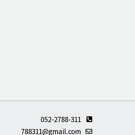
052-2788-311
788311@gmail.com