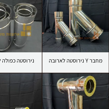
מחבר Y נירוסטה לארובה
נירוסטה כפולה ל