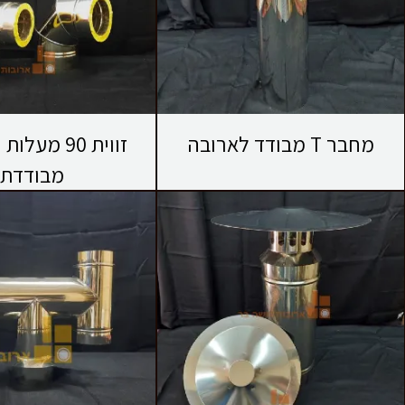
מחבר T מבודד לארובה
זווית 90 מעל
מבודדת