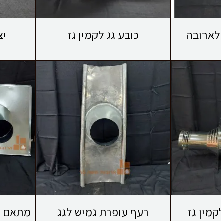
כובע גג לקמין גז
יצ
קמין גז
רעף עופרת גמיש לגג
מתאם רע