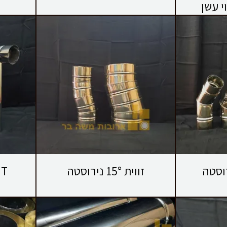
י עשן
זווית 15° נירוסטה
T נירוסטה לארובה