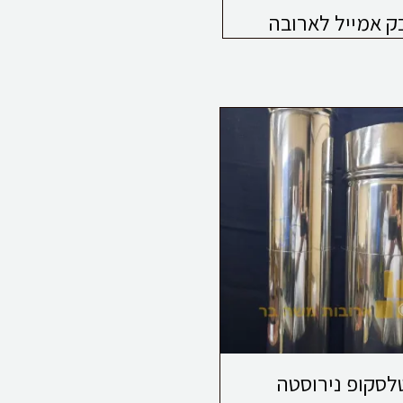
ק אמייל לארובה
לסקופ נירוסטה