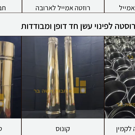
מייל
רוזטה אמייל לארובה
חב
וסטה לפינוי עשן חד דופן ומבודדות
 לקמין
קונוס
ט