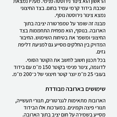
הראשון הוא צינור נירוסטה פנימי. מעליו נמצאת
שכבת בידוד קרמי עמיד בחום. בצד החיצוני
נמצא צינור נירוסטה נוסף.
מבנה זה שומר על טמפרטורה יציבה בתוך
הארובה. בנוסף, הוא מפחית התחממות בצד
החיצוני ומשפר את בטיחות השימוש. החיבור
המדויק בין החלקים מסייע גם למניעת דליפת
גזים.
בכל תכנון חשוב לחשב את הקוטר הסופי.
לדוגמה, צינור פנימי בקוטר 150 מ״מ עם בידוד
בעובי 25 מ״מ יוצר קוטר חיצוני של כ־200 מ״מ.
שימושים בארובה מבודדת
הארובות מתאימות לגנרטורים, תנורי תעשייה,
תנורי פיצה וקמינים. במערכות אלו הבידוד
מסייע בשמירה על חום יציב בתוך הארובה.