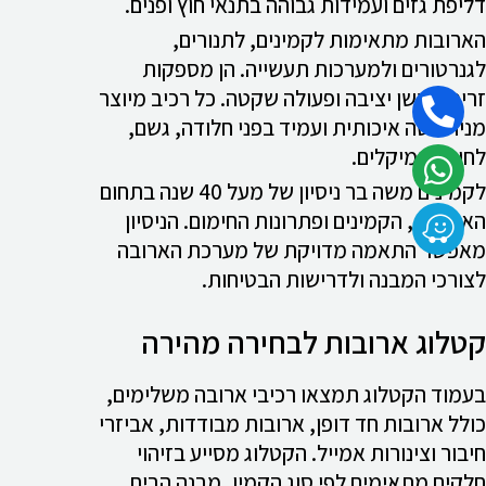
דליפת גזים ועמידות גבוהה בתנאי חוץ ופנים.
הארובות מתאימות לקמינים, לתנורים,
לגנרטורים ולמערכות תעשייה. הן מספקות
זרימת עשן יציבה ופעולה שקטה. כל רכיב מיוצר
מנירוסטה איכותית ועמיד בפני חלודה, גשם,
לחות וכימיקלים.
לקמינים משה בר ניסיון של מעל 40 שנה בתחום
הארובות, הקמינים ופתרונות החימום. הניסיון
מאפשר התאמה מדויקת של מערכת הארובה
לצורכי המבנה ולדרישות הבטיחות.
קטלוג ארובות לבחירה מהירה
בעמוד הקטלוג תמצאו רכיבי ארובה משלימים,
כולל ארובות חד דופן, ארובות מבודדות, אביזרי
חיבור וצינורות אמייל. הקטלוג מסייע בזיהוי
חלקים מתאימים לפי סוג הקמין, מבנה הבית